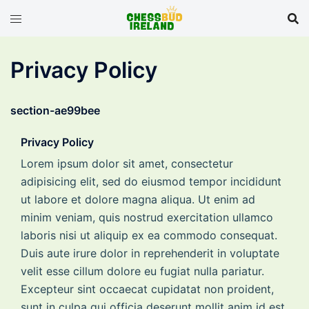
Skip
to
content
Privacy Policy
section-ae99bee
Privacy Policy
Lorem ipsum dolor sit amet, consectetur
adipisicing elit, sed do eiusmod tempor incididunt
ut labore et dolore magna aliqua. Ut enim ad
minim veniam, quis nostrud exercitation ullamco
laboris nisi ut aliquip ex ea commodo consequat.
Duis aute irure dolor in reprehenderit in voluptate
velit esse cillum dolore eu fugiat nulla pariatur.
Excepteur sint occaecat cupidatat non proident,
sunt in culpa qui officia deserunt mollit anim id est